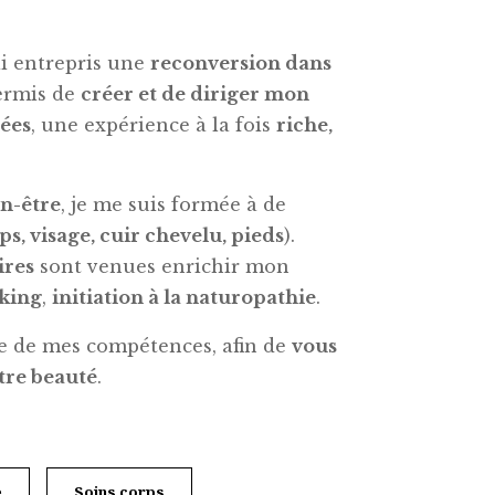
’ai entrepris une
reconversion dans
permis de
créer et de diriger mon
nées
, une expérience à la fois
riche,
en-être
, je me suis formée à de
ps, visage, cuir chevelu, pieds
).
ires
sont venues enrichir mon
king
,
initiation à la naturopathie
.
ie de mes compétences, afin de
vous
tre beauté
.
e
Soins corps