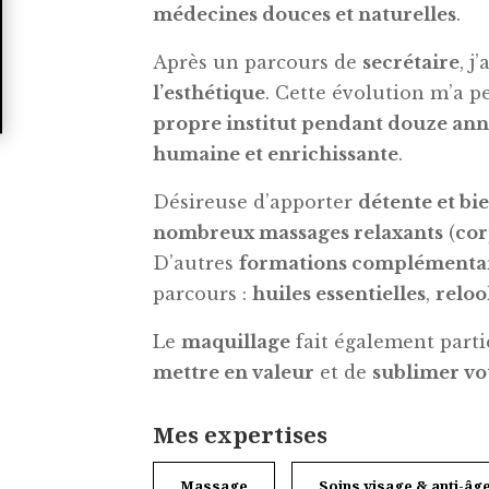
médecines douces et naturelles
.
Après un parcours de
secrétaire
, j
l’esthétique
. Cette évolution m’a 
propre institut pendant douze an
humaine et enrichissante
.
Désireuse d’apporter
détente et bi
nombreux massages relaxants
(
cor
D’autres
formations complémenta
parcours :
huiles essentielles
,
reloo
Le
maquillage
fait également part
mettre en valeur
et de
sublimer vo
Mes expertises
Massage
Soins visage & anti-âg